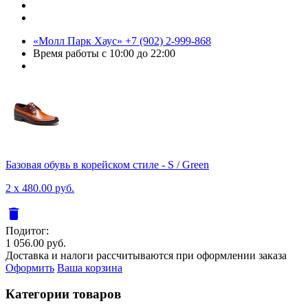
«Молл Парк Хаус»
+7 (902) 2-999-868
Время работы
с 10:00 до 22:00
Базовая обувь в корейском стиле - S / Green
2 x 480.00 руб.
delete
Подитог:
1 056.00 руб.
Доставка и налоги рассчитываются при оформлении заказа
Оформить
Ваша корзина
Категории товаров