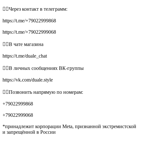
👉🏻Через контакт в телеграмм:
https://t.me/+79022999868
https://t.me/+79022999068
👉🏻В чате магазина
https://t.me/duale_chat
👉🏻В личных сообщениях ВК-группы
https://vk.com/duale.style
👉🏻Позвонить напрямую по номерам:
+79022999868
+79022999068
*принадлежит корпорации Meta, признанной экстремистской
и запрещённой в России