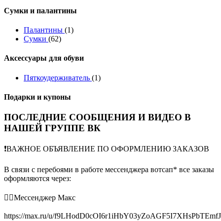
Сумки и палантины
Палантины
(1)
Сумки
(62)
Аксессуары для обуви
Пяткоудерживатель
(1)
Подарки и купоны
ПОСЛЕДНИЕ СООБЩЕНИЯ И ВИДЕО В
НАШЕЙ ГРУППЕ ВК
❗️ВАЖНОЕ ОБЪЯВЛЕНИЕ ПО ОФОРМЛЕНИЮ ЗАКАЗОВ
В связи с перебоями в работе мессенджера вотсап* все заказы
оформляются через:
👉🏻Мессенджер Макс
https://max.ru/u/f9LHodD0cOI6r1iHbY03yZoAGF5I7XHsPbTEmf